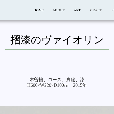
HOME
ABOUT
ART
CRAFT
P
摺漆のヴァイオリン
木曽檜、ローズ、真鍮、漆

H600×W220×D100㎜　2015年